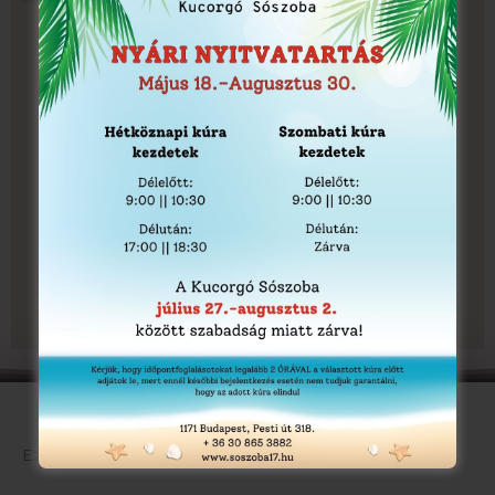
Nézd meg videón!
Ezen a videón látható egy szobánk sóval való befújása.