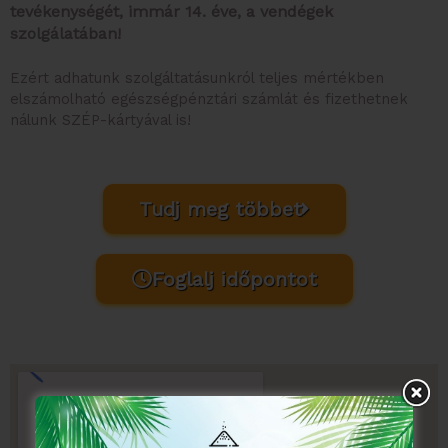
tevékenységét,
immár 14. éve, a vendégek
szolgálatában!
Ezért adhatunk szolgáltatásunkról teljes mértékben
elszámolható egészségpénztári számlát és fizethetnek
nálunk SZÉP-kártyával is!
Tudj meg többet
Foglalj időpontot