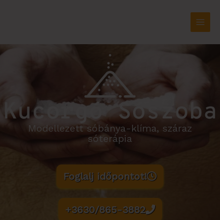
Skip
to
content
Modellezett sóbánya-klíma, száraz
sóterápia
Foglalj időpontot!
+3630/865-3882