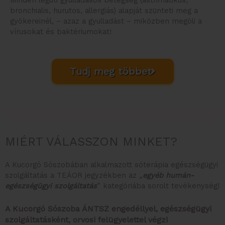
bronchialis, hurutos, allergiás) alapját szünteti meg a
gyökereinél, – azaz a gyulladást – miközben megöli a
vírusokat és baktériumokat!
Tudj meg többet
MIÉRT VÁLASSZON MINKET?
A Kucorgó Sószobában alkalmazott sóterápia egészségügyi
szolgáltatás a TEÁOR jegyzékben az „
egyéb humán-
egészségügyi szolgáltatás
” kategóriába sorolt tevékenység!
A Kucorgó Sószoba ÁNTSZ engedéllyel, egészségügyi
szolgáltatásként, orvosi felügyelettel végzi