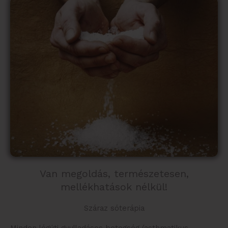
Van megoldás, természetesen,
mellékhatások nélkül!
Száraz sóterápia
Minden légúti gyulladásos betegség (asthmatikus,