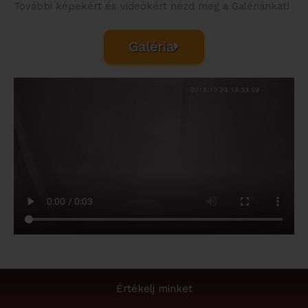
További képekért és videókért nézd meg a Galériánkat!
Galéria
Értékelj minket
G
F