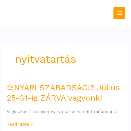
Skip
to
content
nyitvatartás
⛱
⛱NYÁRI SZABADSÁG!? Július
NYÁRI
25-31-ig ZÁRVA vagyunk!
SZABADSÁG!?
Július
25-
Augusztus 1-től nyári nyitva tartás szerint működünk!
31-
ig
Read More »
ZÁRVA